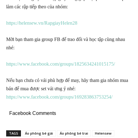
làm các rập tiếp theo của nhóm:
https://helensew.vn/RapgiayHelen28
Mời bạn tham gia group FB để trao đổi và học tập cùng nhau
nhé:
https://www.facebook.com/groups/1825634241015175/
Nếu bạn chưa có vải phù hợp để may, hãy tham gia nhóm mua
bán để mua được set vải ưng ý nhé:
https://www.facebook.com/groups/169283863753254/
Facebook Comments
TAGS
Áo phông bé gái
Áo phông bé trai
Helensew