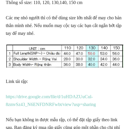
Thông số size: 110, 120, 130,140, 150 cm
Các mẹ nhỏ người thì có thể dùng size lớn nhất để may cho bản
thân mình nhé. Nếu muốn may cộc tay các bạn cắt ngắn bớt rập
tay để may nhé.
Link tải rập:
https://drive.google.com/file/d/1uHDAZUuCul-
8zmvSz43_N6ENFDNRFwbt/view?usp=sharing
Nếu bạn không in được mẫu rập, có thể đặt rập giấy theo link
sau. Bạn đăng ký mua rập giấy cũng góp một phần cho chi phí