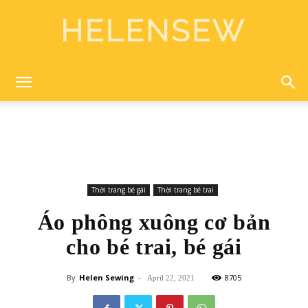
Helen
Sewing
Thời trang bé gái
Thời trang bé trai
Áo phông xuông cơ bản
cho bé trai, bé gái
By
Helen Sewing
-
8705
April 22, 2021