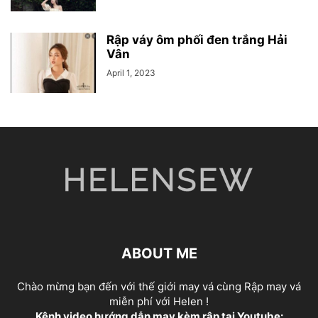
Rập váy ôm phối đen trắng Hải
Vân
April 1, 2023
ABOUT ME
Chào mừng bạn đến với thế giới may vá cùng Rập may vá
miễn phí với Helen !
Kênh video hướng dẫn may kèm rập tại Youtube: