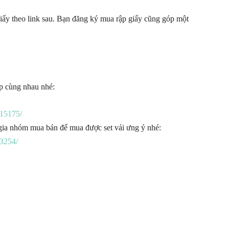
iấy theo link sau. Bạn đăng ký mua rập giấy cũng góp một
ập cùng nhau nhé:
15175/
gia nhóm mua bán để mua được set vải ưng ý nhé:
3254/