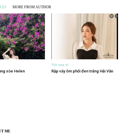
LES
MORE FROM AUTHOR
Thời trang nữ
tùng xòe Helen
Rập váy ôm phối đen trắng Hải Vân
UT ME