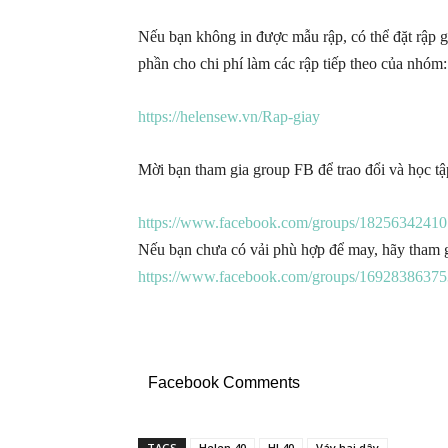
Nếu bạn không in được mẫu rập, có thể đặt rập g
phần cho chi phí làm các rập tiếp theo của nhóm:
https://helensew.vn/Rap-giay
Mời bạn tham gia group FB để trao đổi và học t
https://www.facebook.com/groups/18256342410
Nếu bạn chưa có vải phù hợp để may, hãy tham 
https://www.facebook.com/groups/16928386375
Facebook Comments
TAGS
Helen 40
HL40
Váy hai dây