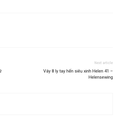
Next article
nữ
Váy 8 ly tay hến siêu xinh Helen 41 –
Helensewing