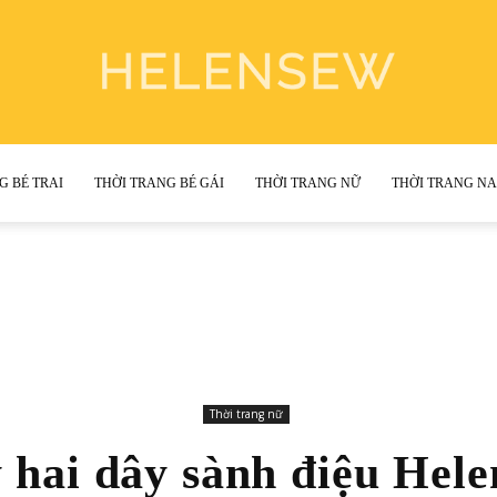
G BÉ TRAI
THỜI TRANG BÉ GÁI
THỜI TRANG NỮ
THỜI TRANG N
Helen
Sewing
Thời trang nữ
 hai dây sành điệu Hele