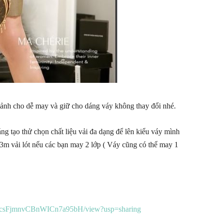
 mảnh cho dễ may và giữ cho dáng váy không thay đổi nhé.
áng tạo thử chọn chất liệu vải đa dạng để lên kiểu váy mình
3m vải lót nếu các bạn may 2 lớp ( Váy cũng có thể may 1
HqQcsFjmnvCBnWICn7a95bH/view?usp=sharing