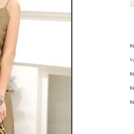
Rậ
Vá
Rậ
Rậ
Rậ