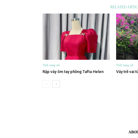
RELATED ARTIC
Thời trang nữ
Thời trang nữ
Rập váy ôm tay phồng Tafta Helen
Váy trễ vai 
ABO