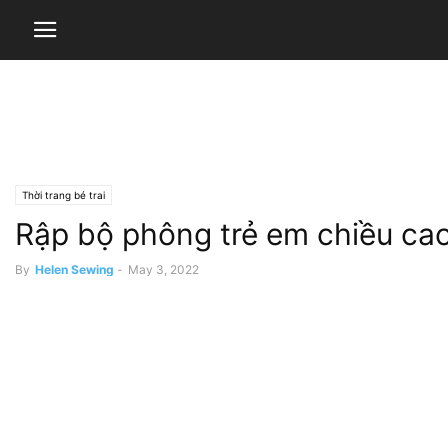
Thời trang bé trai
Rập bộ phông trẻ em chiều ca
By
Helen Sewing
-
May 3, 2022