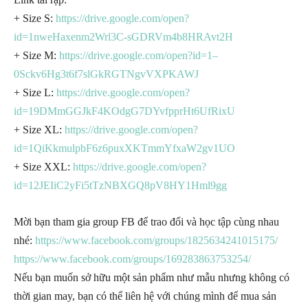
+ Size S:
https://drive.google.com/open?
id=1nweHaxenm2Wrl3C-sGDRVm4b8HRAvt2H
+ Size M:
https://drive.google.com/open?id=1–
0Sckv6Hg3t6f7slGkRGTNgvVXPKAWJ
+ Size L:
https://drive.google.com/open?
id=19DMmGGJkF4KOdgG7DYvfpprHt6UfRixU
+ Size XL:
https://drive.google.com/open?
id=1QiKkmulpbF6z6puxXKTmmYfxaW2gv1UO
+ Size XXL:
https://drive.google.com/open?
id=12JEIiC2yFi5tTzNBXGQ8pV8HY1Hml9gg
Mời bạn tham gia group FB để trao đổi và học tập cùng nhau
nhé:
https://www.facebook.com/groups/1825634241015175/
https://www.facebook.com/groups/169283863753254/
Nếu bạn muốn sở hữu một sản phẩm như mẫu nhưng không có
thời gian may, bạn có thể liên hệ với chúng mình để mua sản