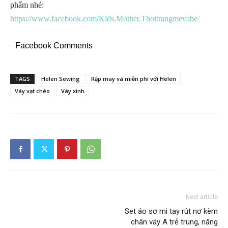
phẩm nhé:
https://www.facebook.com/Kids.Mother.Thoitrangmevabe/
Facebook Comments
TAGS
Helen Sewing
Rập may vá miễn phí với Helen
Váy vạt chéo
Váy xinh
Next article
Set áo sơ mi tay rút nơ kèm
chân váy A trẻ trung, năng