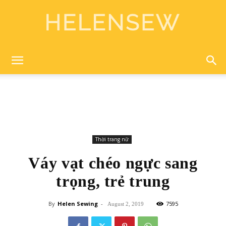
Helen
Sewing
Thời trang nữ
Váy vạt chéo ngực sang
trọng, trẻ trung
By
Helen Sewing
-
7595
August 2, 2019