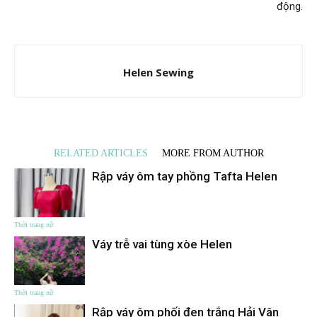
động.
Helen Sewing
RELATED ARTICLES
MORE FROM AUTHOR
Rập váy ôm tay phồng Tafta Helen
Thời trang nữ
Váy trễ vai tùng xòe Helen
Thời trang nữ
Rập váy ôm phối đen trắng Hải Vân