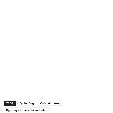
TAGS
Quần lửng
Quần ống rộng
Rập may vá miễn phí với Helen