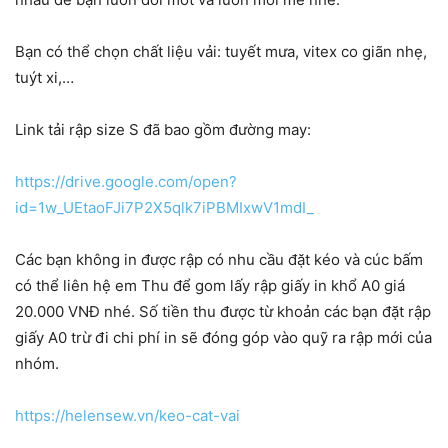
Bạn có thể chọn chất liệu vải: tuyết mưa, vitex co giãn nhẹ,
tuýt xi,…
Link tải rập size S đã bao gồm đường may:
https://drive.google.com/open?
id=1w_UEtaoFJi7P2X5qlk7iPBMIxwV1mdI_
Các bạn không in được rập có nhu cầu đặt kéo và cúc bấm
có thể liên hệ em Thu để gom lấy rập giấy in khổ A0 giá
20.000 VNĐ nhé. Số tiền thu được từ khoản các bạn đặt rập
giấy A0 trừ đi chi phí in sẽ đóng góp vào quỹ ra rập mới của
nhóm.
https://helensew.vn/keo-cat-vai