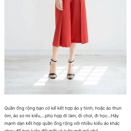
Quần ống rộng bạn có kể kết hợp áo y hình, hoặc áo thun
ôm, áo sơ mi kiểu,…phù hợp đi làm, đi chơi, đi học…Hãy
mạnh dạn kết hợp quần ống rộng với nhiều kiểu áo khác
nhau để bạn luôn đổi mốt và luôn mới mẻ nhé.