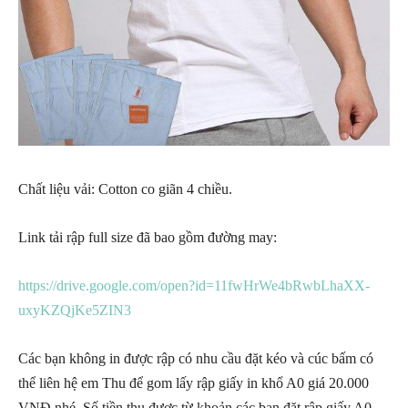
Chất liệu vải: Cotton co giãn 4 chiều.
Link tải rập full size đã bao gồm đường may:
https://drive.google.com/open?id=11fwHrWe4bRwbLhaXX-
uxyKZQjKe5ZIN3
Các bạn không in được rập có nhu cầu đặt kéo và cúc bấm có
thể liên hệ em Thu để gom lấy rập giấy in khổ A0 giá 20.000
VNĐ nhé. Số tiền thu được từ khoản các bạn đặt rập giấy A0