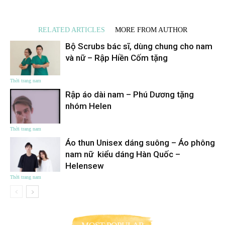
RELATED ARTICLES
MORE FROM AUTHOR
Bộ Scrubs bác sĩ, dùng chung cho nam
và nữ – Rập Hiền Cốm tặng
Thời trang nam
Rập áo dài nam – Phú Dương tặng
nhóm Helen
Thời trang nam
Áo thun Unisex dáng suông – Áo phông
nam nữ kiểu dáng Hàn Quốc –
Helensew
Thời trang nam