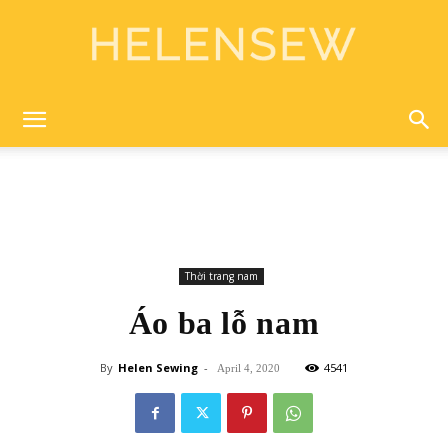
Helen
Sewing
Thời trang nam
Áo ba lỗ nam
By
Helen Sewing
-
4541
April 4, 2020