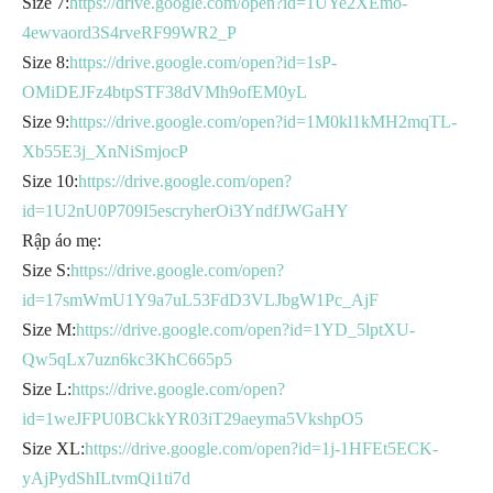
Size 7:
https://drive.google.com/open?id=1UYe2XEmo-
4ewvaord3S4rveRF99WR2_P
Size 8:
https://drive.google.com/open?id=1sP-
OMiDEJFz4btpSTF38dVMh9ofEM0yL
Size 9:
https://drive.google.com/open?id=1M0kl1kMH2mqTL-
Xb55E3j_XnNiSmjocP
Size 10:
https://drive.google.com/open?
id=1U2nU0P709I5escryherOi3YndfJWGaHY
Rập áo mẹ:
Size S:
https://drive.google.com/open?
id=17smWmU1Y9a7uL53FdD3VLJbgW1Pc_AjF
Size M:
https://drive.google.com/open?id=1YD_5lptXU-
Qw5qLx7uzn6kc3KhC665p5
Size L:
https://drive.google.com/open?
id=1weJFPU0BCkkYR03iT29aeyma5VkshpO5
Size XL:
https://drive.google.com/open?id=1j-1HFEt5ECK-
yAjPydShILtvmQi1ti7d