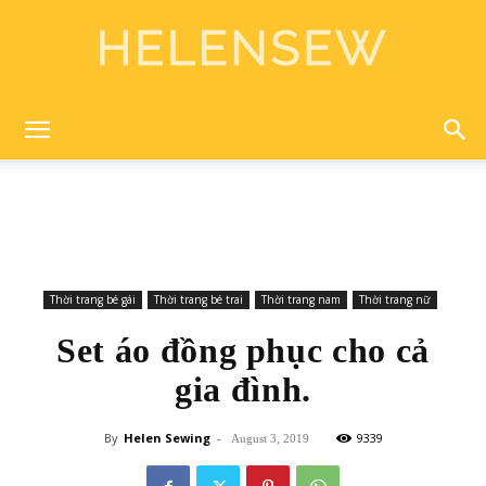
Helen
Sewing
Thời trang bé gái
Thời trang bé trai
Thời trang nam
Thời trang nữ
Set áo đồng phục cho cả
gia đình.
By
Helen Sewing
-
9339
August 3, 2019