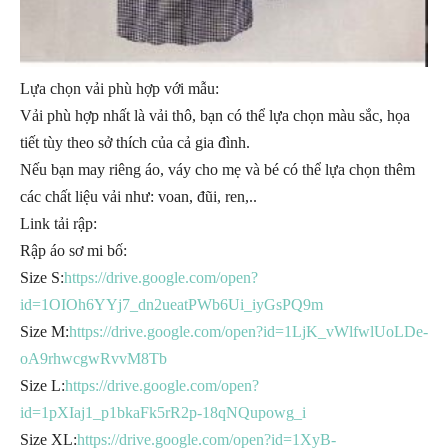
Lựa chọn vải phù hợp với mẫu:
Vải phù hợp nhất là vải thô, bạn có thể lựa chọn màu sắc, họa
tiết tùy theo sở thích của cả gia đình.
Nếu bạn may riêng áo, váy cho mẹ và bé có thể lựa chọn thêm
các chất liệu vải như: voan, đũi, ren,..
Link tải rập:
Rập áo sơ mi bố:
Size S:
https://drive.google.com/open?
id=1OIOh6YYj7_dn2ueatPWb6Ui_iyGsPQ9m
Size M:
https://drive.google.com/open?id=1LjK_vWlfwlUoLDe-
oA9rhwcgwRvvM8Tb
Size L:
https://drive.google.com/open?
id=1pXIaj1_p1bkaFk5rR2p-18qNQupowg_i
Size XL:
https://drive.google.com/open?id=1XyB-