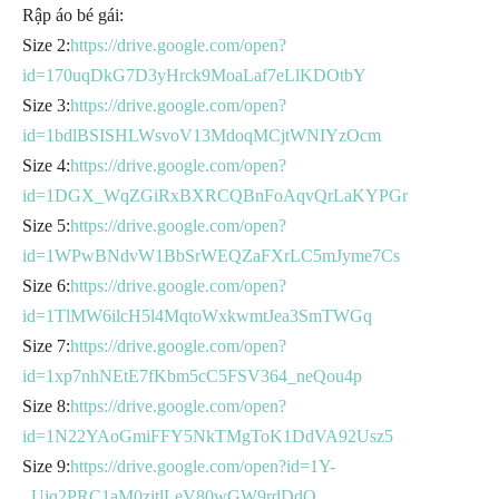
Rập áo bé gái:
Size 2:
https://drive.google.com/open?
id=170uqDkG7D3yHrck9MoaLaf7eLlKDOtbY
Size 3:
https://drive.google.com/open?
id=1bdlBSISHLWsvoV13MdoqMCjtWNIYzOcm
Size 4:
https://drive.google.com/open?
id=1DGX_WqZGiRxBXRCQBnFoAqvQrLaKYPGr
Size 5:
https://drive.google.com/open?
id=1WPwBNdvW1BbSrWEQZaFXrLC5mJyme7Cs
Size 6:
https://drive.google.com/open?
id=1TlMW6ilcH5l4MqtoWxkwmtJea3SmTWGq
Size 7:
https://drive.google.com/open?
id=1xp7nhNEtE7fKbm5cC5FSV364_neQou4p
Size 8:
https://drive.google.com/open?
id=1N22YAoGmiFFY5NkTMgToK1DdVA92Usz5
Size 9:
https://drive.google.com/open?id=1Y-
_Ujq2PRC1aM0zitlLeV80wGW9rdDdO