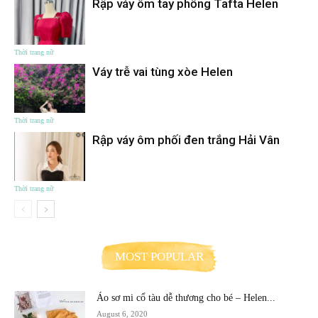
Rập váy ôm tay phồng Tafta Helen
Thời trang nữ
Váy trễ vai tùng xòe Helen
Thời trang nữ
Rập váy ôm phối đen trắng Hải Vân
Thời trang nữ
MOST POPULAR
Áo sơ mi cổ tàu dễ thương cho bé – Helen...
August 6, 2020