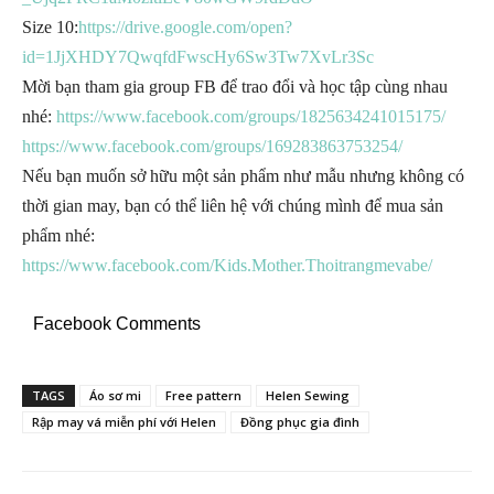
Size 10:
https://drive.google.com/open?
id=1JjXHDY7QwqfdFwscHy6Sw3Tw7XvLr3Sc
Mời bạn tham gia group FB để trao đổi và học tập cùng nhau
nhé:
https://www.facebook.com/groups/1825634241015175/
https://www.facebook.com/groups/169283863753254/
Nếu bạn muốn sở hữu một sản phẩm như mẫu nhưng không có
thời gian may, bạn có thể liên hệ với chúng mình để mua sản
phẩm nhé:
https://www.facebook.com/Kids.Mother.Thoitrangmevabe/
Facebook Comments
TAGS
Áo sơ mi
Free pattern
Helen Sewing
Rập may vá miễn phí với Helen
Đồng phục gia đình