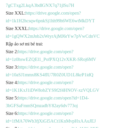
7gCTxg2LkqA3bdlGNX7q71jlSu7H
Size XXL:
https://drive.google.com/open?
id=1k1H2hcsqw6pnkSj1hh99h6WE6wtMkDYT
Size XXXL:
https://drive.google.com/open?
id=1gQWX2mJnb2xWryrAjMJ6rYw7pVwCdnVC
Rập áo sơ mi bé trai:
Size 2:
https://drive.google.com/open?
id=1z0hswEZQEl1_PofPXQ12vXKR-SRoj6MV
Size 3:
https://drive.google.com/open?
id=10aSJ1mmx8KS4fIU7R0Z0UD1L8krP1idQ
Size 4:
https://drive.google.com/open?
id=1K1KxJ1iDW8obZYS9f2f4HNOV-xzVQLGV
Size 5:
https://drive.google.com/open?id=1D4-
3bGFSaFmmSQmzadbY82ay6dv773oj
Size 6:
https://drive.google.com/open?
id=1fMA70Wb3fjXiGl5ACt1KnMvpHxAAuJEJ