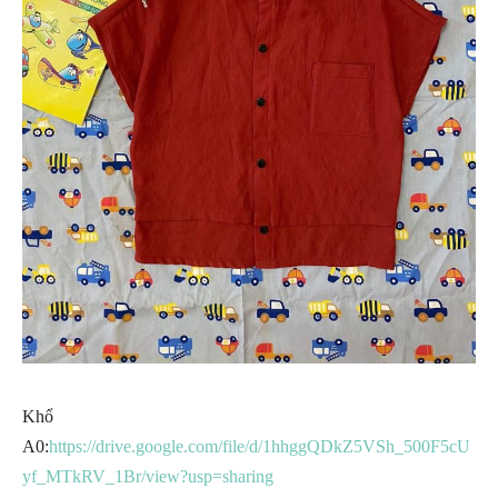
Khổ
A0:
https://drive.google.com/file/d/1hhggQDkZ5VSh_500F5cU
yf_MTkRV_1Br/view?usp=sharing