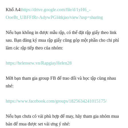
Khổ A4:
https://drive.google.com/file/d/1yH6_-
OoeBt_UBFFfRr-AdywPGl4tkjao/view?usp=sharing
Nếu bạn không in được mẫu rập, có thể đặt rập giấy theo link
sau. Bạn đăng ký mua rập giấy cũng góp một phần cho chi phí
làm các rập tiếp theo của nhóm:
https://helensew.vn/RapgiayHelen28
Mời bạn tham gia group FB để trao đổi và học tập cùng nhau
nhé:
https://www.facebook.com/groups/1825634241015175/
Nếu bạn chưa có vải phù hợp để may, hãy tham gia nhóm mua
bán để mua được set vải ưng ý nhé: