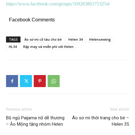
https://www.facebook.com/groups/169283863753254/
Facebook Comments
TAGS
Áo sơ mi cổ tàu cho bé
Helen 34
Helensewing
HL34
Rập may vá miễn phí với Helen
Previous article
Next article
Bộ ngủ Paijama nữ dễ thương
Áo sơ mi thời trang cho bé –
– Ảo Mộng tặng nhóm Helen
Helen 35