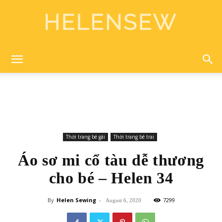
Helen
Sewing
Thời trang bé gái
Thời trang bé trai
Áo sơ mi cổ tàu dễ thương
cho bé – Helen 34
By
Helen Sewing
-
7299
August 6, 2020