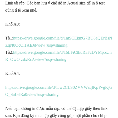
Link tải rập: Các bạn lưu ý chế độ in Actual size để in ô test
đúng tỉ lệ 5cm nhé.
Khổ A0:
Tờ1:
https://drive.google.com/file/d/1ntSCEkmG7BU8aQErBsN
ZqN8QcQl1AEJd/view?usp=sharing
Tờ2:
https://drive.google.com/file/d/16LFiCtBJR3FcDYMp5xJh
R_OwO-zdxRcA/view?usp=sharing
Khổ A4:
https://drive.google.com/file/d/1Jw2CLS0ZVVWzqIKpYvgKjG
O_SaLelRa0/view?usp=sharing
Nếu bạn không in được mẫu rập, có thể đặt rập giấy theo link
sau. Bạn đăng ký mua rập giấy cũng góp một phần cho chi phí