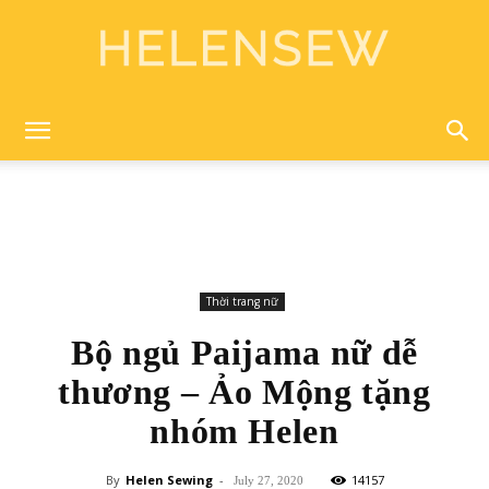
Helen
Sewing
Thời trang nữ
Bộ ngủ Paijama nữ dễ
thương – Ảo Mộng tặng
nhóm Helen
By
Helen Sewing
-
14157
July 27, 2020