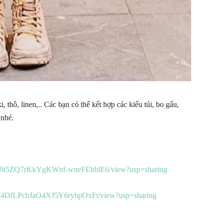
thô, linen,.. Các bạn có thể kết hợp các kiểu túi, bo gấu,
 nhé.
CkCt9i5ZQ7rKkYgKWnf-wneFEhblE6/view?usp=sharing
yiDsT4DfLPcbJaO4XJ5Y6ryhpOxFt/view?usp=sharing