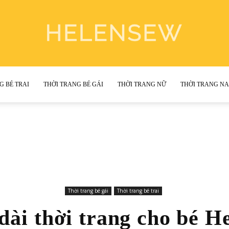
G BÉ TRAI
THỜI TRANG BÉ GÁI
THỜI TRANG NỮ
THỜI TRANG N
Helen
Sewing
Thời trang bé gái
Thời trang bé trai
ài thời trang cho bé H