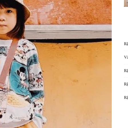
Rậ
Vá
Rậ
Rậ
Rậ