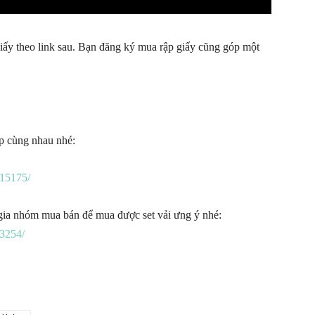
iấy theo link sau. Bạn đăng ký mua rập giấy cũng góp một
ập cùng nhau nhé:
15175/
gia nhóm mua bán để mua được set vải ưng ý nhé:
3254/