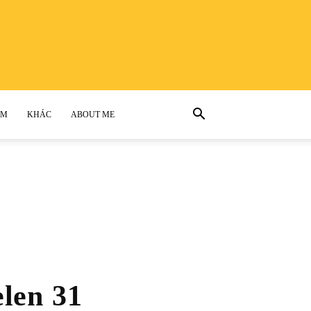
AM
KHÁC
ABOUT ME
elen 31