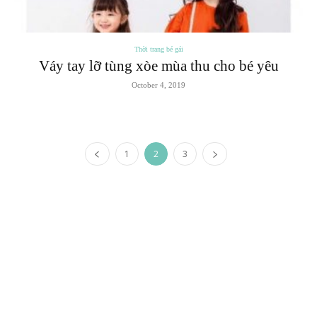
Thời trang bé gái
Váy tay lỡ tùng xòe mùa thu cho bé yêu
October 4, 2019
1
2
3