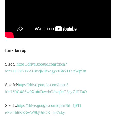
Link tải rập:
Size S:
https://drive.google.com/open?
id=1HJFkYzxAUksfjMBxdgyxfBhVOXzWp5in
Size M:
https://drive.google.com/open?
id=1VtG4S6w0XbfuDzwbOdvq0eC3oyZ1FEaO
Size L:
https://drive.google.com/open?id=1jFD-
eRelilhItKE3wW9bjUdGK_6o7xky