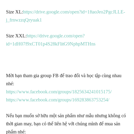
Size XL:
https://drive.google.com/open?id=1ftaoJeo2PgcJLLE-
j_frnwzzqQryuak1
Size XXL:
https://drive.google.com/open?
id=1dH07f9xCT01p4S28kFlitG9NphpMTHns
Mời bạn tham gia group FB để trao đổi và học tập cùng nhau
nhé:
https://www.facebook.com/groups/1825634241015175/
https://www.facebook.com/groups/169283863753254/
Nếu bạn muốn sở hữu một sản phẩm như mẫu nhưng không có
thời gian may, bạn có thể liên hệ với chúng mình để mua sản
phẩm nhé: