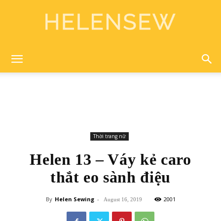
Helen
Sewing
Thời trang nữ
Helen 13 – Váy kẻ caro
thắt eo sành điệu
By
Helen Sewing
-
2001
August 16, 2019