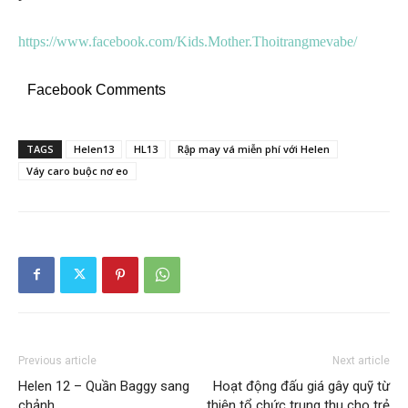
https://www.facebook.com/Kids.Mother.Thoitrangmevabe/
Facebook Comments
TAGS
Helen13
HL13
Rập may vá miễn phí với Helen
Váy caro buộc nơ eo
Previous article
Next article
Helen 12 – Quần Baggy sang
Hoạt động đấu giá gây quỹ từ
chảnh
thiện tổ chức trung thu cho trẻ