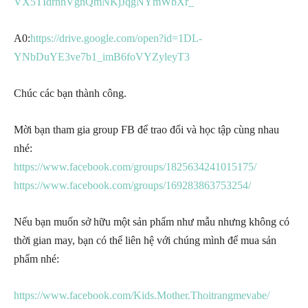
VX5TIdrhhVgnQmNKjJqgNYmWbXr_
A0:
https://drive.google.com/open?id=1DL-
YNbDuYE3ve7b1_imB6foVYZyleyT3
Chúc các bạn thành công.
Mời bạn tham gia group FB để trao đổi và học tập cùng nhau
nhé:
https://www.facebook.com/groups/1825634241015175/
https://www.facebook.com/groups/169283863753254/
Nếu bạn muốn sở hữu một sản phẩm như mẫu nhưng không có
thời gian may, bạn có thể liên hệ với chúng mình để mua sản
phẩm nhé:
https://www.facebook.com/Kids.Mother.Thoitrangmevabe/