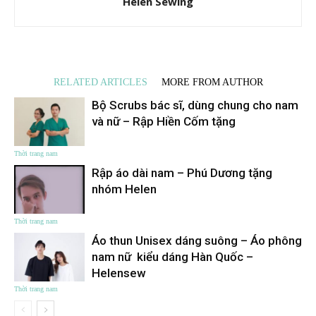
Helen Sewing
RELATED ARTICLES
MORE FROM AUTHOR
Bộ Scrubs bác sĩ, dùng chung cho nam
và nữ – Rập Hiền Cốm tặng
Thời trang nam
Rập áo dài nam – Phú Dương tặng
nhóm Helen
Thời trang nam
Áo thun Unisex dáng suông – Áo phông
nam nữ kiểu dáng Hàn Quốc –
Helensew
Thời trang nam