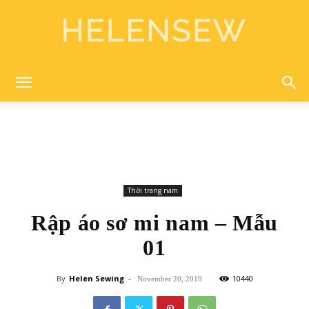
Helen
Sewing
Thời trang nam
Rập áo sơ mi nam – Mẫu
01
By
Helen Sewing
-
10440
November 20, 2019