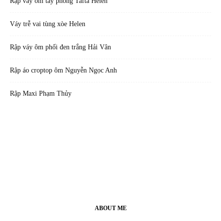
Rập váy ôm tay phồng Tafta Helen
Váy trễ vai tùng xòe Helen
Rập váy ôm phối đen trắng Hải Vân
Rập áo croptop ôm Nguyễn Ngọc Anh
Rập Maxi Phạm Thủy
ABOUT ME