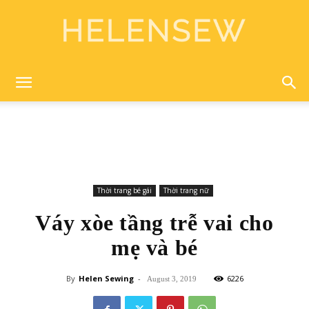
Helen
Sewing
Thời trang bé gái
Thời trang nữ
Váy xòe tầng trễ vai cho
mẹ và bé
By
Helen Sewing
-
6226
August 3, 2019