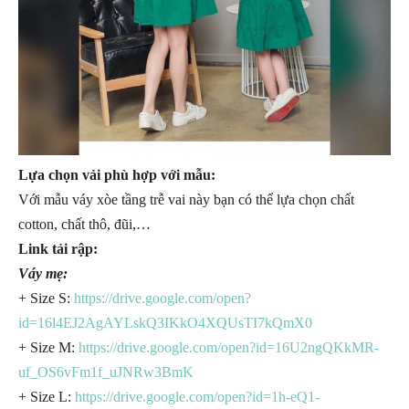
Lựa chọn vải phù hợp với mẫu:
Với mẫu váy xòe tầng trễ vai này bạn có thể lựa chọn chất
cotton, chất thô, đũi,…
Link tải rập:
Váy mẹ:
+ Size S:
https://drive.google.com/open?
id=16l4EJ2AgAYLskQ3IKkO4XQUsTI7kQmX0
+ Size M:
https://drive.google.com/open?id=16U2ngQKkMR-
uf_OS6vFm1f_uJNRw3BmK
+ Size L:
https://drive.google.com/open?id=1h-eQ1-