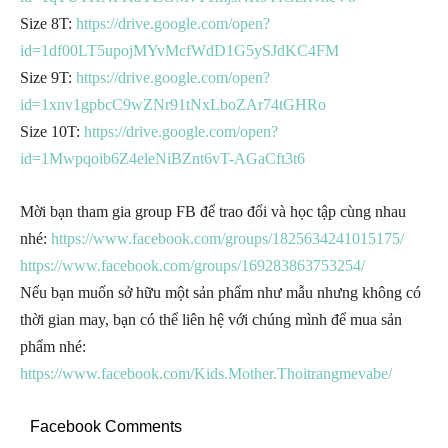
Size 8T:
https://drive.google.com/open?
id=1df00LT5upojMYvMcfWdD1G5ySJdKC4FM
Size 9T:
https://drive.google.com/open?
id=1xnv1gpbcC9wZNr91tNxLboZAr74tGHRo
Size 10T:
https://drive.google.com/open?
id=1Mwpqoib6Z4eleNiBZnt6vT-AGaCft3t6
Mời bạn tham gia group FB để trao đổi và học tập cùng nhau
nhé:
https://www.facebook.com/groups/1825634241015175/
https://www.facebook.com/groups/169283863753254/
Nếu bạn muốn sở hữu một sản phẩm như mẫu nhưng không có
thời gian may, bạn có thể liên hệ với chúng mình để mua sản
phẩm nhé:
https://www.facebook.com/Kids.Mother.Thoitrangmevabe/
Facebook Comments