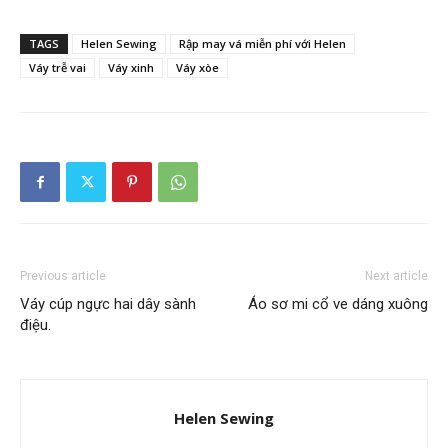
TAGS
Helen Sewing
Rập may vá miễn phí với Helen
Váy trễ vai
Váy xinh
Váy xòe
Previous article
Next article
Váy cúp ngực hai dây sành
Áo sơ mi cổ ve dáng xuông
điệu.
Helen Sewing