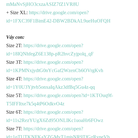
mMaNvSjHO3cxzaASIZ7fZ1VR8U
+ Size XL:
https://drive.google.com/open?
id=1FXC39F1BimE42-DBW2BDkAL9ueHuOFQH
Váy con:
Size 2T:
https://drive.google.com/open?
id=18IQNhfegZ6E138p-pR2hvcZyjpolq_qF
Size 3T:
https://drive.google.com/open?
id=1KPMNxjydtG0nYcGaf2WzenCb6OVrgKvh
Size 4T:
https://drive.google.com/open?
id=1Y0U3Yjtvb5onxaIqAkz3dfBq5Gu4z-qq
Size 5T:
https://drive.google.com/open?id=1KTOuq9f-
T5IFFItxe7k5q4tP6OdkvO4z
Size 6T:
https://drive.google.com/open?
id=11s2RezYUgX6Zd95ONLIKc1uoaHr6FOwz
Size 7T:
https://drive.google.com/open?
id=1qTUTKNFKaYZGMvT1mjsNR9TfGzRvneVb