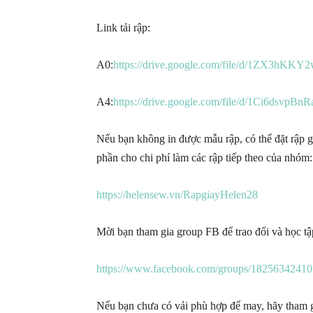
Link tải rập:
A0:
https://drive.google.com/file/d/1ZX3hK
A4:
https://drive.google.com/file/d/1Ci6ds
Nếu bạn không in được mẫu rập, có thể đặt rập g
phần cho chi phí làm các rập tiếp theo của nhóm:
https://helensew.vn/RapgiayHelen28
Mời bạn tham gia group FB để trao đổi và học t
https://www.facebook.com/groups/18256342410
Nếu bạn chưa có vải phù hợp để may, hãy tham 