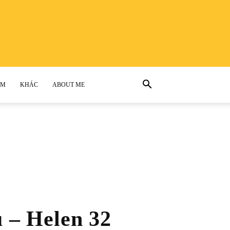
AM
KHÁC
ABOUT ME
 – Helen 32