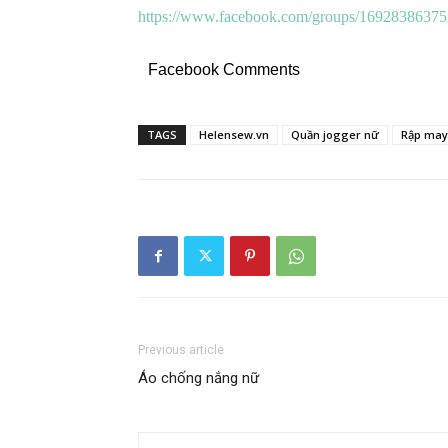
https://www.facebook.com/groups/16928386375
Facebook Comments
TAGS
Helensew.vn
Quần jogger nữ
Rập may 
Previous article
Áo chống nắng nữ