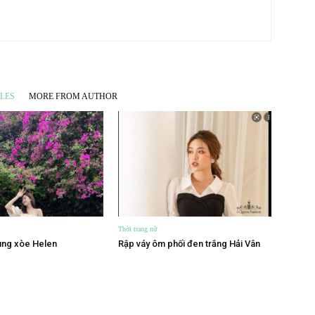
LES
MORE FROM AUTHOR
Thời trang nữ
tùng xòe Helen
Rập váy ôm phối đen trắng Hải Vân