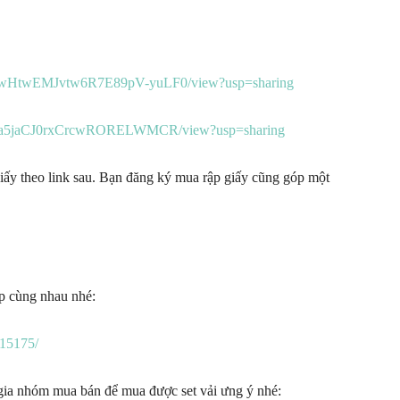
KY2wHtwEMJvtw6R7E89pV-yuLF0/view?usp=sharing
vpBnRa5jaCJ0rxCrcwRORELWMCR/view?usp=sharing
iấy theo link sau. Bạn đăng ký mua rập giấy cũng góp một
ập cùng nhau nhé:
15175/
gia nhóm mua bán để mua được set vải ưng ý nhé: