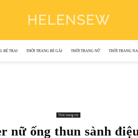
G BÉ TRAI
THỜI TRANG BÉ GÁI
THỜI TRANG NỮ
THỜI TRANG N
Helen
Sewing
Thời trang nữ
r nữ ống thun sành điệu