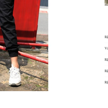
Rậ
Vá
Rậ
Rậ
Rậ