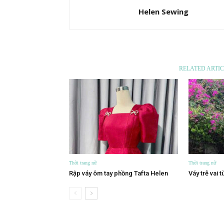
Helen Sewing
RELATED ARTIC
Thời trang nữ
Thời trang nữ
Rập váy ôm tay phồng Tafta Helen
Váy trễ vai 