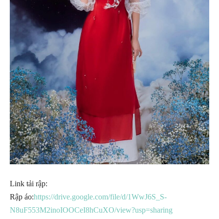
Link tải rập:
Rập áo:
https://drive.google.com/file/d/1WwJ6S_S-
N8uF553M2inoIOOCeI8hCuXO/view?usp=sharing