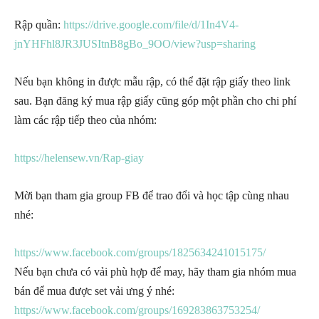
Rập quần:
https://drive.google.com/file/d/1In4V4-
jnYHFhl8JR3JUSItnB8gBo_9OO/view?usp=sharing
Nếu bạn không in được mẫu rập, có thể đặt rập giấy theo link
sau. Bạn đăng ký mua rập giấy cũng góp một phần cho chi phí
làm các rập tiếp theo của nhóm:
https://helensew.vn/Rap-giay
Mời bạn tham gia group FB để trao đổi và học tập cùng nhau
nhé:
https://www.facebook.com/groups/1825634241015175/
Nếu bạn chưa có vải phù hợp để may, hãy tham gia nhóm mua
bán để mua được set vải ưng ý nhé:
https://www.facebook.com/groups/169283863753254/