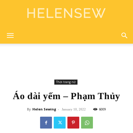
Helen
Sewing
Thời trang nữ
Áo dài yếm – Phạm Thủy
By
Helen Sewing
-
6009
January 10, 2022