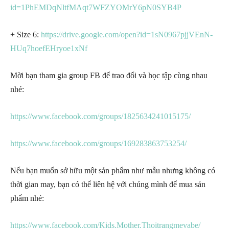
id=1PhEMDqNltfMAqt7WFZYOMrY6pN0SYB4P
+ Size 6:
https://drive.google.com/open?id=1sN0967pjjVEnN-
HUq7hoefEHryoe1xNf
Mời bạn tham gia group FB để trao đổi và học tập cùng nhau
nhé:
https://www.facebook.com/groups/1825634241015175/
https://www.facebook.com/groups/169283863753254/
Nếu bạn muốn sở hữu một sản phẩm như mẫu nhưng không có
thời gian may, bạn có thể liên hệ với chúng mình để mua sản
phẩm nhé:
https://www.facebook.com/Kids.Mother.Thoitrangmevabe/