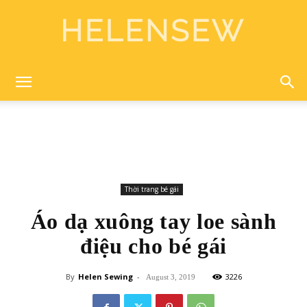
Helen
Sewing
Thời trang bé gái
Áo dạ xuông tay loe sành
điệu cho bé gái
By
Helen Sewing
-
3226
August 3, 2019