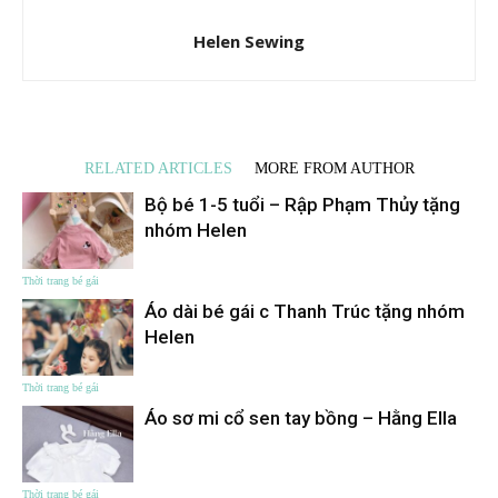
Helen Sewing
RELATED ARTICLES
MORE FROM AUTHOR
Bộ bé 1-5 tuổi – Rập Phạm Thủy tặng
nhóm Helen
Thời trang bé gái
Áo dài bé gái c Thanh Trúc tặng nhóm
Helen
Thời trang bé gái
Áo sơ mi cổ sen tay bồng – Hằng Ella
Thời trang bé gái