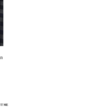
An
UT ME