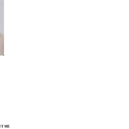
UT ME