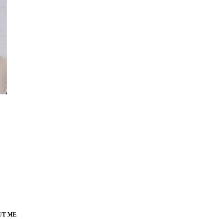
UT ME